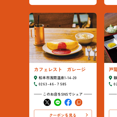
カフェレスト ガレージ
戸
松本市浅間温泉1-14-20
飯
0263-46-７585
0
このお店をSNSでシェア
クーポンを見る