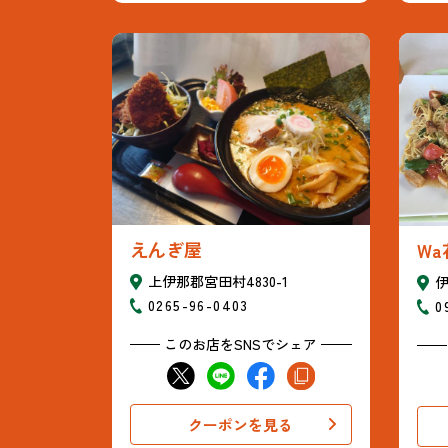
えんぎ屋
Wa
上伊那郡宮田村4830-1
伊
0265-96-0403
0
このお店をSNSでシェア
クーポンを見る