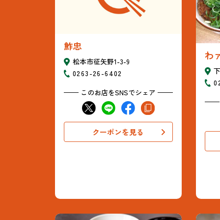
鮓忠
わ
松本市征矢野1-3-9
下
0263-26-6402
0
このお店をSNSでシェア
クーポンを見る