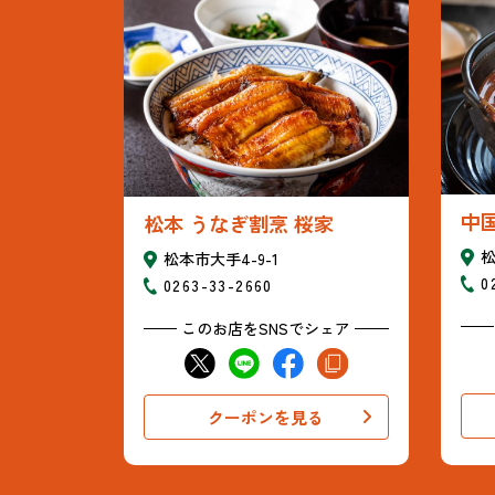
中
松本 うなぎ割烹 桜家
松
松本市大手4-9-1
0
0263-33-2660
このお店をSNSでシェア
クーポンを見る