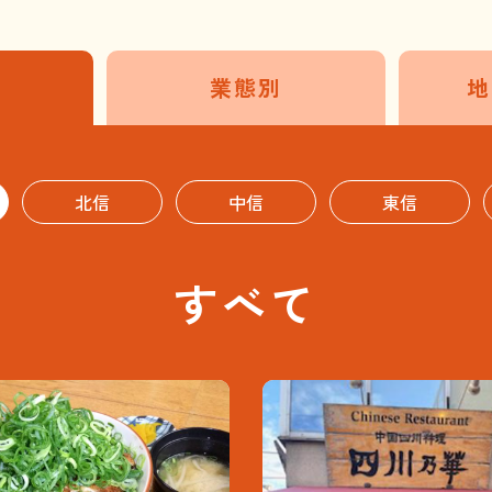
業態別
地
北信
中信
東信
すべて