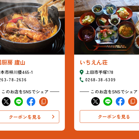
いちえん荘
国厨房 廬山
上田市手塚178
本市梓川倭465-1
0268-38-6309
263-78-2636
このお店をSNSでシェア
このお店をSNSでシェア
クーポンを見る
クーポンを見る